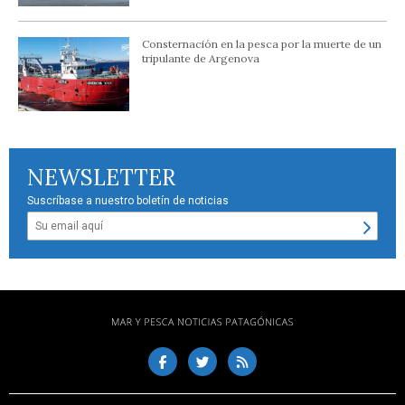
Consternación en la pesca por la muerte de un
tripulante de Argenova
NEWSLETTER
Suscríbase a nuestro boletín de noticias