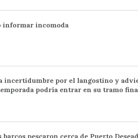
 informar incomoda
a incertidumbre por el langostino y advi
temporada podría entrar en su tramo fina
 barcos pescaron cerca de Puerto Desead