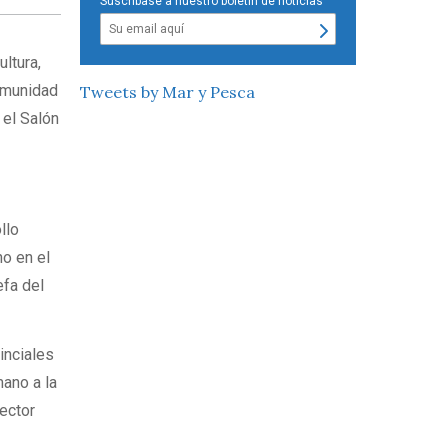
Suscríbase a nuestro boletín de noticias
ltura,
comunidad
Tweets by Mar y Pesca
 el Salón
llo
o en el
efa del
inciales
mano a la
ector