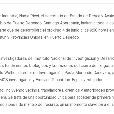
Industria, Nadia Ricci; el secretario de Estado de Pesca y Acuicu
eblo de Puerto Deseado, Santiago Aberastain, invitan a toda la 
ierta que se desarrollará el próximo 4 de junio a las 9:00 horas en
ltun y Provincias Unidas, en Puerto Deseado.
 investigadores del Instituto Nacional de Investigación y Desarro
s fundamentos biológicos y las razones del cierre del langostin
o Wölher, director de Investigación; Paula Moriondo Danovaro, j
CS investigador, y Emiliano Pisani, Lic. Esp. investigador.
dad, incluyendo vecinos, trabajadores, gremios y autoridades prov
uera. Se trata de una oportunidad única para acceder de primera 
 decisiones de manejo del recurso, en un momento clave para el s