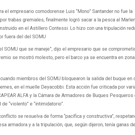
 para el empresario comodorense Luis “Mono” Santander no fue la
por trabas gremiales, finalmente logró sacar a la pesca al Marle
truido en el Astillero Contessi. Lo hizo con una tripulación red
por fuera del del SOMU
 y el SOMU que se maneje”, dijo el empresario que se comprometi
 gremio se mostró molesto, pero el barco ya se encuentra en zona
, cuando miembros del SOMU bloquearon la salida del buque en 
ernes, en el muelle Deyacobbi. Esta acción fue criticada por vari
 CAPEAR ALFA y la Cámara de Armadores de Buques Pesqueros
 de “violento” e “intimidatorio”.
nflicto se resuelva de forma “pacífica y constructiva”, respetand
 armadora y a la tripulación, que, según dijeron, tenía ganas de 