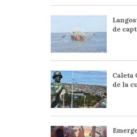
Langost
de capt
Caleta 
de la c
Emerge