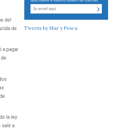
Suscríbase a nuestro boletín de noticias
ne del
Tweets by Mar y Pesca
ucida de
ó a pagar
 de
dos
as
 de
o la ley.
salir a