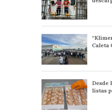
descar
“Klimen
Caleta 
Desde 
listas 