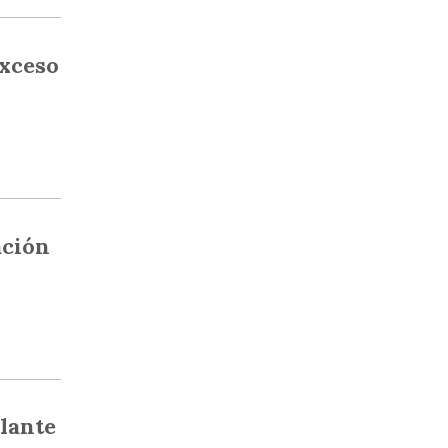
exceso
ación
lante