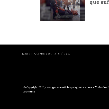
que suf
© Copyright 2012 /
marypescanoticiaspatagonicas.com /
Todos los d
Argentina