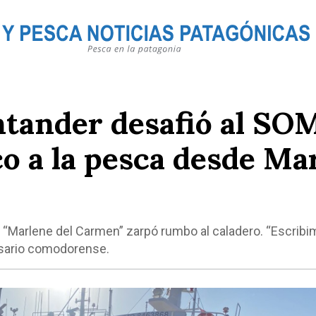
ntander desafió al SO
co a la pesca desde Ma
l “Marlene del Carmen” zarpó rumbo al caladero. “Escrib
resario comodorense.