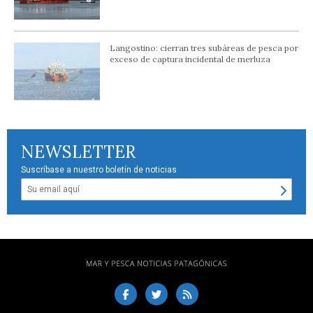
Langostino: cierran tres subáreas de pesca por
exceso de captura incidental de merluza
NEWSLETTER
Suscríbase a nuestro boletín de noticias